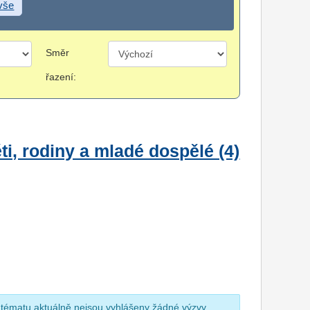
 vše
Směr
řazení:
i, rodiny a mladé dospělé (4)
 tématu aktuálně nejsou vyhlášeny žádné výzvy.