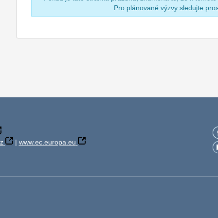
Pro plánované výzvy sledujte pr
z
|
www.ec.europa.eu