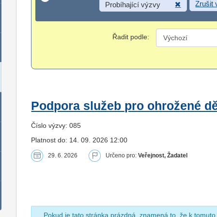
Zrušit
Probíhající výzvy
Řadit podle:
Podpora služeb pro ohrožené dět
Číslo výzvy: 085
Platnost do: 14. 09. 2026 12:00
29. 6. 2026
Určeno pro:
Veřejnost, Žadatel
Pokud je tato stránka prázdná, znamená to, že k tomuto