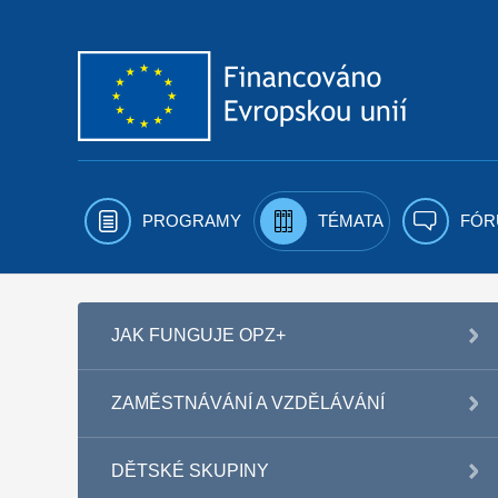
Přejít k obsahu
PROGRAMY
TÉMATA
FÓR
JAK FUNGUJE OPZ+
ZAMĚSTNÁVÁNÍ A VZDĚLÁVÁNÍ
DĚTSKÉ SKUPINY