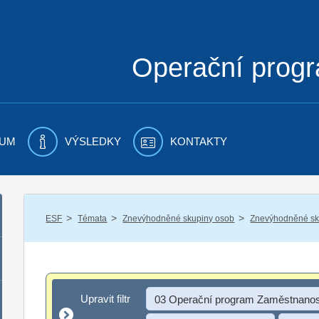
Operační prog
UM
VÝSLEDKY
KONTAKTY
/
/
/
ESF
Témata
Znevýhodněné skupiny osob
Znevýhodněné sku
Upravit filtr
Upravit filtr
03 Operační program Zaměstnanos