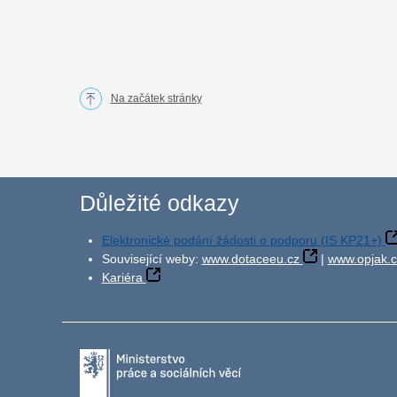
Na začátek stránky
Důležité odkazy
Elektronické podání žádosti o podporu (IS KP21+)
Související weby:
www.dotaceeu.cz
|
www.opjak.c
Kariéra