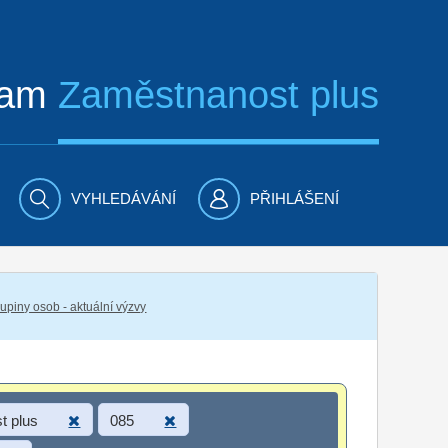
ram
Zaměstnanost plus
VYHLEDÁVÁNÍ
PŘIHLÁŠENÍ
piny osob - aktuální výzvy
t plus
085