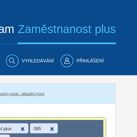
ram
Zaměstnanost plus
VYHLEDÁVÁNÍ
PŘIHLÁŠENÍ
piny osob - aktuální výzvy
t plus
085