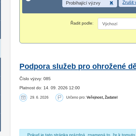
Zrušit
Probíhající výzvy
Řadit podle:
Podpora služeb pro ohrožené dět
Číslo výzvy: 085
Platnost do: 14. 09. 2026 12:00
29. 6. 2026
Určeno pro:
Veřejnost, Žadatel
Pokud je tato stránka prázdná, znamená to, že k tomuto