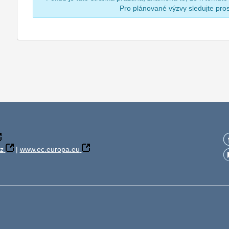
Pro plánované výzvy sledujte pr
z
|
www.ec.europa.eu