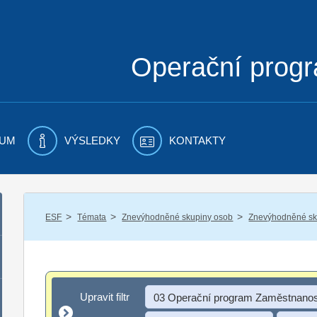
Operační prog
UM
VÝSLEDKY
KONTAKTY
/
/
/
ESF
Témata
Znevýhodněné skupiny osob
Znevýhodněné sku
Upravit filtr
Upravit filtr
03 Operační program Zaměstnanos