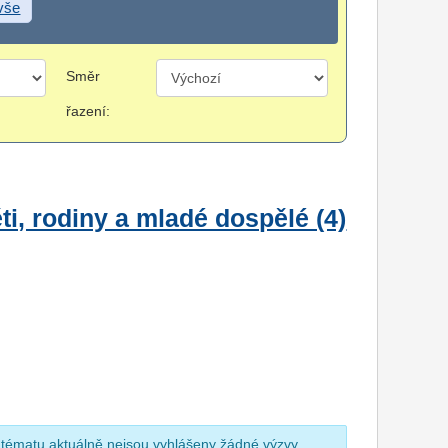
 vše
Směr
řazení:
i, rodiny a mladé dospělé (4)
 tématu aktuálně nejsou vyhlášeny žádné výzvy.