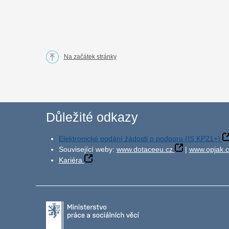
Na začátek stránky
Důležité odkazy
Elektronické podání žádosti o podporu (IS KP21+)
Související weby:
www.dotaceeu.cz
|
www.opjak.c
Kariéra