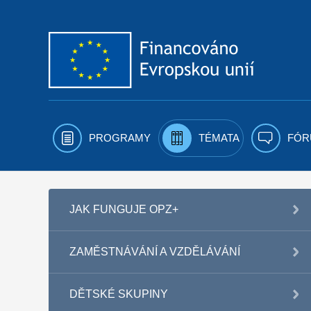
Přejít k obsahu
PROGRAMY
TÉMATA
FÓR
JAK FUNGUJE OPZ+
ZAMĚSTNÁVÁNÍ A VZDĚLÁVÁNÍ
DĚTSKÉ SKUPINY