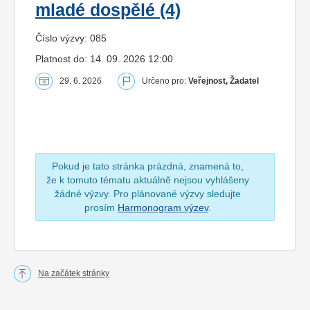
mladé dospělé (4)
Číslo výzvy: 085
Platnost do: 14. 09. 2026 12:00
29. 6. 2026
Určeno pro:
Veřejnost, Žadatel
Pokud je tato stránka prázdná, znamená to,
že k tomuto tématu aktuálně nejsou vyhlášeny
žádné výzvy. Pro plánované výzvy sledujte
prosím
Harmonogram výzev
.
Na začátek stránky