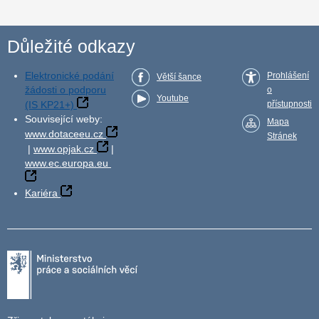
Důležité odkazy
Elektronické podání
Prohlášení
Větší šance
žádosti o podporu
o
Youtube
(IS KP21+)
přístupnosti
Související weby:
Mapa
www.dotaceeu.cz
Stránek
|
www.opjak.cz
|
www.ec.europa.eu
Kariéra