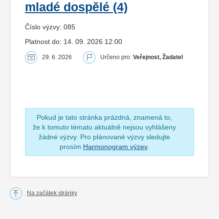
mladé dospělé (4)
Číslo výzvy: 085
Platnost do: 14. 09. 2026 12:00
29. 6. 2026
Určeno pro:
Veřejnost, Žadatel
Pokud je tato stránka prázdná, znamená to,
že k tomuto tématu aktuálně nejsou vyhlášeny
žádné výzvy. Pro plánované výzvy sledujte
prosím
Harmonogram výzev
.
Na začátek stránky