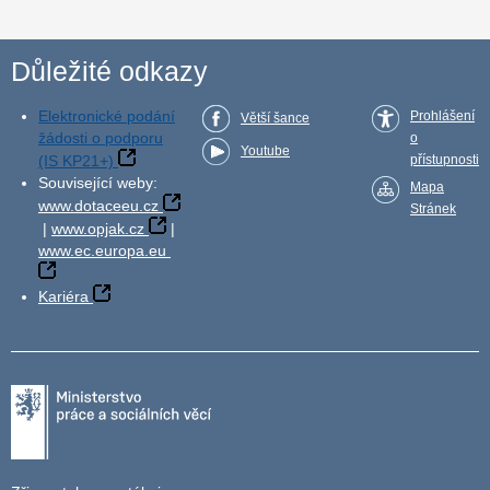
Důležité odkazy
Elektronické podání
Prohlášení
Větší šance
žádosti o podporu
o
Youtube
(IS KP21+)
přístupnosti
Související weby:
Mapa
www.dotaceeu.cz
Stránek
|
www.opjak.cz
|
www.ec.europa.eu
Kariéra