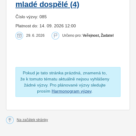
mladé dospělé (4)
Číslo výzvy: 085
Platnost do: 14. 09. 2026 12:00
29. 6. 2026
Určeno pro:
Veřejnost, Žadatel
Pokud je tato stránka prázdná, znamená to,
že k tomuto tématu aktuálně nejsou vyhlášeny
žádné výzvy. Pro plánované výzvy sledujte
prosím
Harmonogram výzev
.
Na začátek stránky