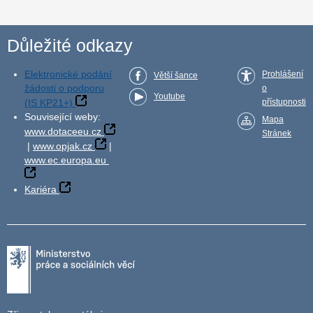
Důležité odkazy
Elektronické podání
Prohlášení
Větší šance
žádosti o podporu
o
Youtube
(IS KP21+)
přístupnosti
Související weby:
Mapa
www.dotaceeu.cz
Stránek
|
www.opjak.cz
|
www.ec.europa.eu
Kariéra