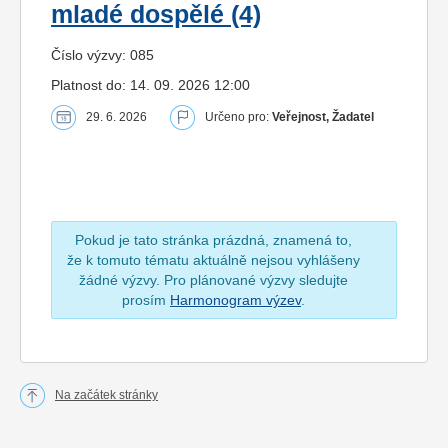
mladé dospělé (4)
Číslo výzvy: 085
Platnost do: 14. 09. 2026 12:00
29. 6. 2026
Určeno pro:
Veřejnost, Žadatel
Pokud je tato stránka prázdná, znamená to,
že k tomuto tématu aktuálně nejsou vyhlášeny
žádné výzvy. Pro plánované výzvy sledujte
prosím
Harmonogram výzev
.
Na začátek stránky