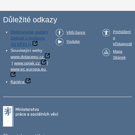
Důležité odkazy
Elektronické podání
Prohlášení
Větší šance
žádosti o podporu
o
Youtube
(IS KP21+)
přístupnosti
Související weby:
Mapa
www.dotaceeu.cz
Stránek
|
www.opjak.cz
|
www.ec.europa.eu
Kariéra