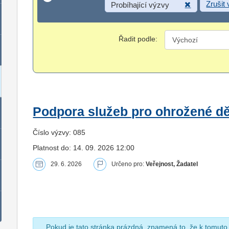
Zrušit
Probíhající výzvy
Řadit podle:
Podpora služeb pro ohrožené dět
Číslo výzvy: 085
Platnost do: 14. 09. 2026 12:00
29. 6. 2026
Určeno pro:
Veřejnost, Žadatel
Pokud je tato stránka prázdná, znamená to, že k tomuto