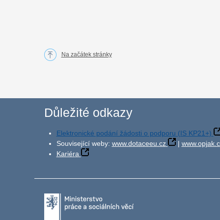
Na začátek stránky
Důležité odkazy
Elektronické podání žádosti o podporu (IS KP21+)
Související weby:
www.dotaceeu.cz
|
www.opjak.c
Kariéra