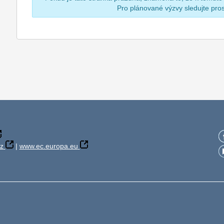
Pro plánované výzvy sledujte pr
z
|
www.ec.europa.eu