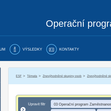
Operační prog
UM
VÝSLEDKY
KONTAKTY
/
/
/
ESF
Témata
Znevýhodněné skupiny osob
Znevýhodněné sku
Upravit filtr
Upravit filtr
03 Operační program Zaměstnanos