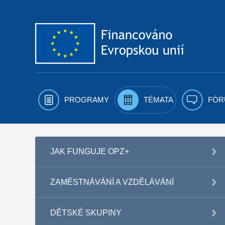
Přejít k obsahu
PROGRAMY
TÉMATA
FÓR
JAK FUNGUJE OPZ+
ZAMĚSTNÁVÁNÍ A VZDĚLÁVÁNÍ
DĚTSKÉ SKUPINY