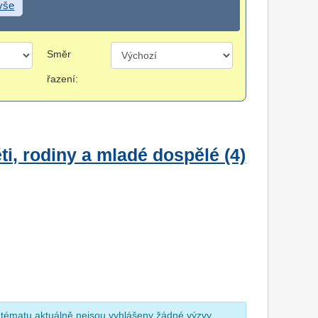
 vše
Směr
řazení:
i, rodiny a mladé dospělé (4)
 tématu aktuálně nejsou vyhlášeny žádné výzvy.