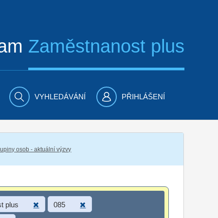
ram
Zaměstnanost plus
VYHLEDÁVÁNÍ
PŘIHLÁŠENÍ
piny osob - aktuální výzvy
t plus
085