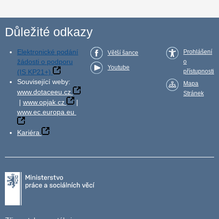
Důležité odkazy
Elektronické podání
Prohlášení
Větší šance
žádosti o podporu
o
Youtube
(IS KP21+)
přístupnosti
Související weby:
Mapa
www.dotaceeu.cz
Stránek
|
www.opjak.cz
|
www.ec.europa.eu
Kariéra