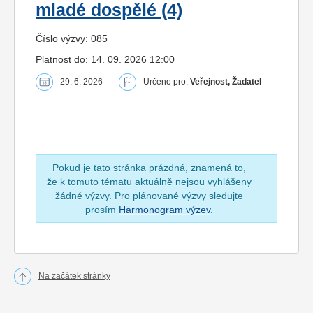
mladé dospělé (4)
Číslo výzvy: 085
Platnost do: 14. 09. 2026 12:00
29. 6. 2026
Určeno pro:
Veřejnost, Žadatel
Pokud je tato stránka prázdná, znamená to,
že k tomuto tématu aktuálně nejsou vyhlášeny
žádné výzvy. Pro plánované výzvy sledujte
prosím
Harmonogram výzev
.
Na začátek stránky