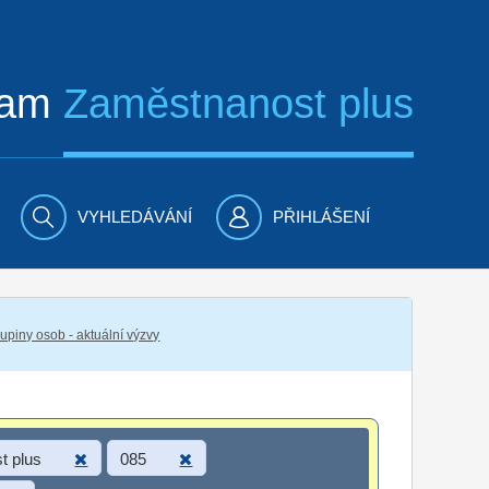
ram
Zaměstnanost plus
VYHLEDÁVÁNÍ
PŘIHLÁŠENÍ
piny osob - aktuální výzvy
t plus
085