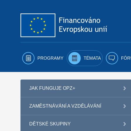
Přejít k obsahu
PROGRAMY
TÉMATA
FÓR
JAK FUNGUJE OPZ+
ZAMĚSTNÁVÁNÍ A VZDĚLÁVÁNÍ
DĚTSKÉ SKUPINY