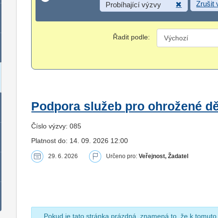
Zrušit
Probíhající výzvy
Řadit podle:
Podpora služeb pro ohrožené dět
Číslo výzvy: 085
Platnost do: 14. 09. 2026 12:00
29. 6. 2026
Určeno pro:
Veřejnost, Žadatel
Pokud je tato stránka prázdná, znamená to, že k tomuto