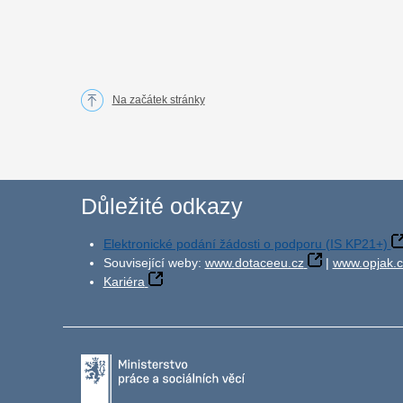
Na začátek stránky
Důležité odkazy
Elektronické podání žádosti o podporu (IS KP21+)
Související weby:
www.dotaceeu.cz
|
www.opjak.c
Kariéra