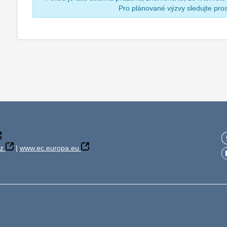
Pro plánované výzvy sledujte pr
z
|
www.ec.europa.eu