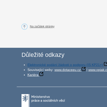
Na začátek stránky
Důležité odkazy
Elektronické podání žádosti o podporu (IS KP21+)
Související weby:
www.dotaceeu.cz
|
www.opjak.c
Kariéra