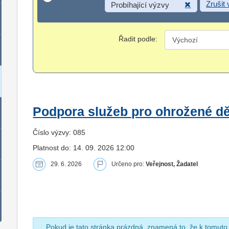
Zrušit
Probíhající výzvy
Řadit podle:
Podpora služeb pro ohrožené dět
Číslo výzvy: 085
Platnost do: 14. 09. 2026 12:00
29. 6. 2026
Určeno pro:
Veřejnost, Žadatel
Pokud je tato stránka prázdná, znamená to, že k tomuto