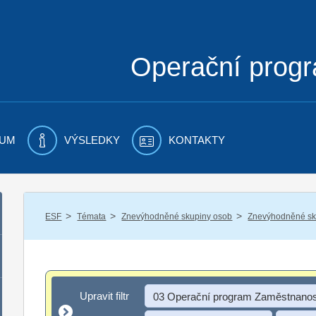
Operační prog
UM
VÝSLEDKY
KONTAKTY
/
/
/
ESF
Témata
Znevýhodněné skupiny osob
Znevýhodněné sku
Upravit filtr
Upravit filtr
03 Operační program Zaměstnanos