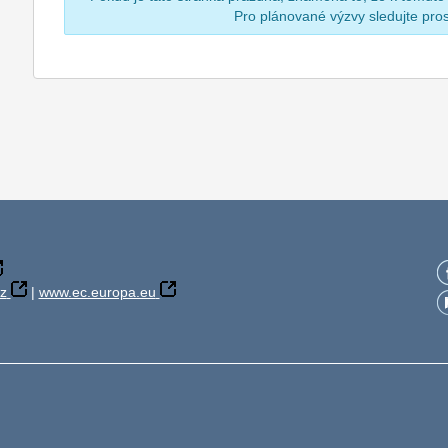
Pro plánované výzvy sledujte pr
z
|
www.ec.europa.eu