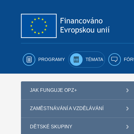
Přejít k obsahu
PROGRAMY
TÉMATA
FÓR
JAK FUNGUJE OPZ+
ZAMĚSTNÁVÁNÍ A VZDĚLÁVÁNÍ
DĚTSKÉ SKUPINY