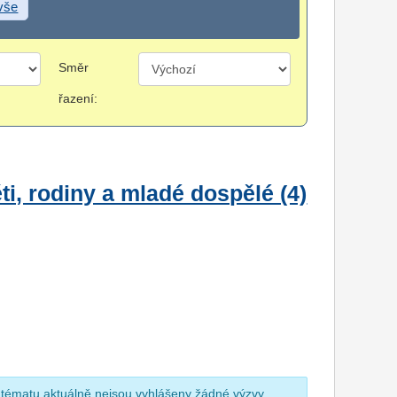
 vše
Směr
řazení:
i, rodiny a mladé dospělé (4)
 tématu aktuálně nejsou vyhlášeny žádné výzvy.