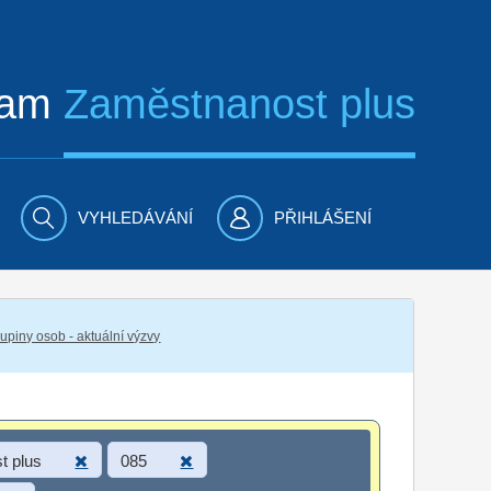
ram
Zaměstnanost plus
VYHLEDÁVÁNÍ
PŘIHLÁŠENÍ
piny osob - aktuální výzvy
t plus
085