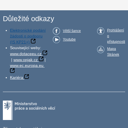
Důležité odkazy
Elektronické podání
Prohlášení
Větší šance
žádosti o podporu
o
Youtube
(IS KP21+)
přístupnosti
Související weby:
Mapa
www.dotaceeu.cz
Stránek
|
www.opjak.cz
|
www.ec.europa.eu
Kariéra