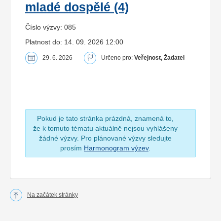
mladé dospělé (4)
Číslo výzvy: 085
Platnost do: 14. 09. 2026 12:00
29. 6. 2026
Určeno pro:
Veřejnost, Žadatel
Pokud je tato stránka prázdná, znamená to,
že k tomuto tématu aktuálně nejsou vyhlášeny
žádné výzvy. Pro plánované výzvy sledujte
prosím
Harmonogram výzev
.
Na začátek stránky