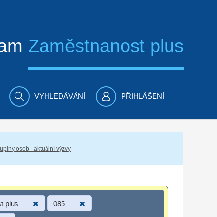
ram
Zaměstnanost plus
VYHLEDÁVÁNÍ
PŘIHLÁŠENÍ
piny osob - aktuální výzvy
t plus
085