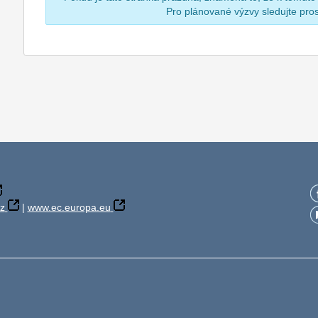
Pro plánované výzvy sledujte pr
z
|
www.ec.europa.eu