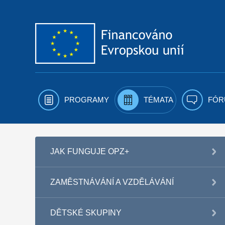
Přejít k obsahu
PROGRAMY
TÉMATA
FÓR
JAK FUNGUJE OPZ+
ZAMĚSTNÁVÁNÍ A VZDĚLÁVÁNÍ
DĚTSKÉ SKUPINY