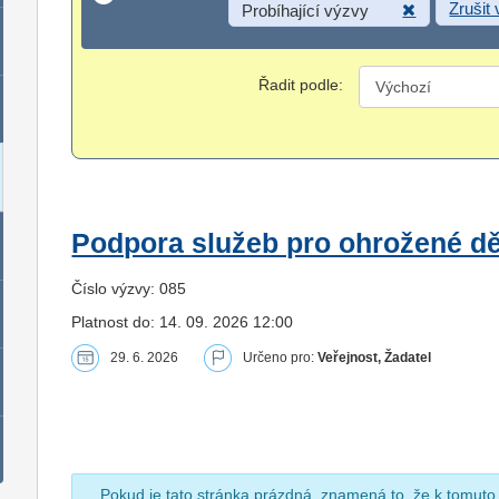
Zrušit
Probíhající výzvy
Řadit podle:
Podpora služeb pro ohrožené dět
Číslo výzvy: 085
Platnost do: 14. 09. 2026 12:00
29. 6. 2026
Určeno pro:
Veřejnost, Žadatel
Pokud je tato stránka prázdná, znamená to, že k tomuto