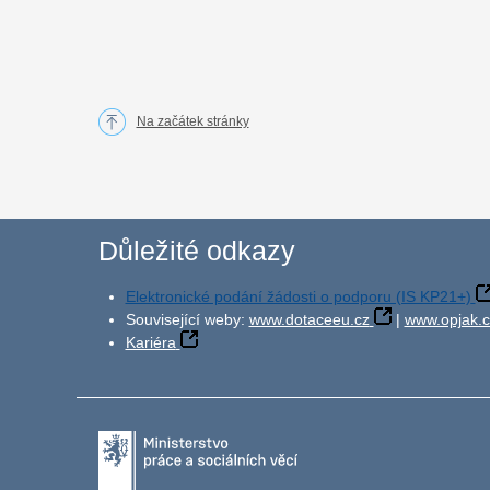
Na začátek stránky
Důležité odkazy
Elektronické podání žádosti o podporu (IS KP21+)
Související weby:
www.dotaceeu.cz
|
www.opjak.c
Kariéra