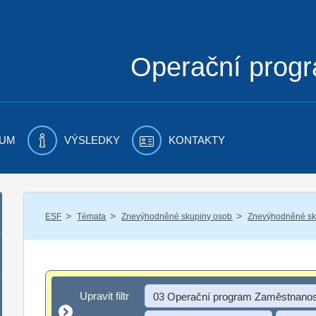
Operační prog
UM
VÝSLEDKY
KONTAKTY
/
/
/
ESF
Témata
Znevýhodněné skupiny osob
Znevýhodněné sku
Upravit filtr
Upravit filtr
03 Operační program Zaměstnanos