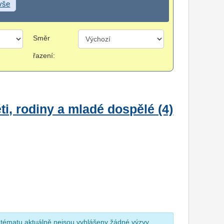
 vše
Směr
řazení:
i, rodiny a mladé dospělé (4)
 tématu aktuálně nejsou vyhlášeny žádné výzvy.