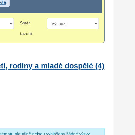
 vše
Směr
řazení:
i, rodiny a mladé dospělé (4)
 tématu aktuálně nejsou vyhlášeny žádné výzvy.