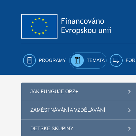
Přejít k obsahu
PROGRAMY
TÉMATA
FÓR
JAK FUNGUJE OPZ+
ZAMĚSTNÁVÁNÍ A VZDĚLÁVÁNÍ
DĚTSKÉ SKUPINY