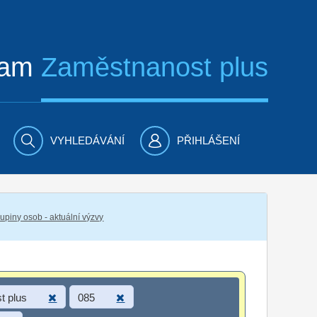
ram
Zaměstnanost plus
VYHLEDÁVÁNÍ
PŘIHLÁŠENÍ
piny osob - aktuální výzvy
t plus
085