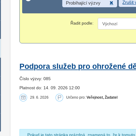
Zrušit
Probíhající výzvy
Řadit podle:
Podpora služeb pro ohrožené dět
Číslo výzvy: 085
Platnost do: 14. 09. 2026 12:00
29. 6. 2026
Určeno pro:
Veřejnost, Žadatel
Pokud je tato stránka prázdná, znamená to, že k tomuto