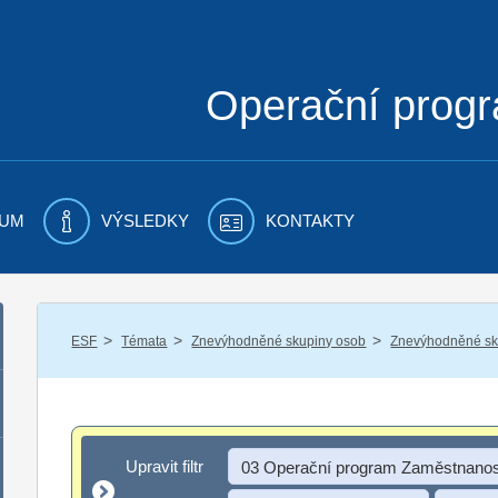
Operační prog
UM
VÝSLEDKY
KONTAKTY
/
/
/
ESF
Témata
Znevýhodněné skupiny osob
Znevýhodněné sku
Upravit filtr
Upravit filtr
03 Operační program Zaměstnanos