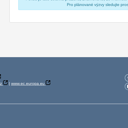
Pro plánované výzvy sledujte pr
z
|
www.ec.europa.eu