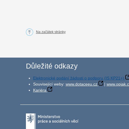
Na začátek stránky
Důležité odkazy
Elektronické podání žádosti o podporu (IS KP21+)
Související weby:
www.dotaceeu.cz
|
www.opjak.c
Kariéra