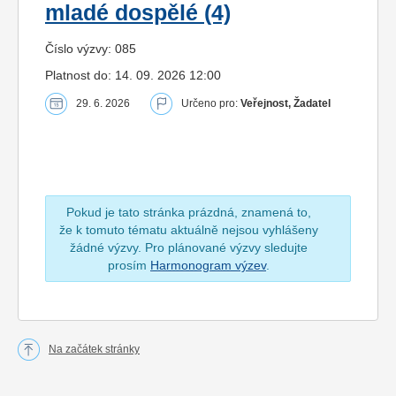
mladé dospělé (4)
Číslo výzvy: 085
Platnost do: 14. 09. 2026 12:00
29. 6. 2026
Určeno pro:
Veřejnost, Žadatel
Pokud je tato stránka prázdná, znamená to,
že k tomuto tématu aktuálně nejsou vyhlášeny
žádné výzvy. Pro plánované výzvy sledujte
prosím
Harmonogram výzev
.
Na začátek stránky