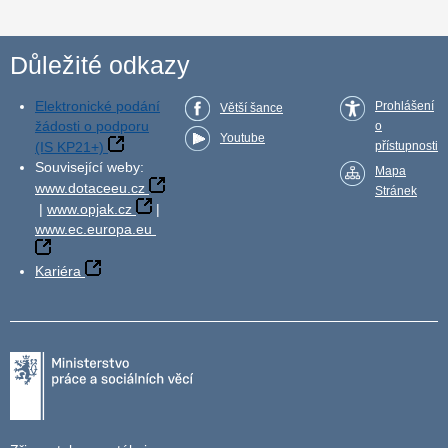
Důležité odkazy
Elektronické podání
Prohlášení
Větší šance
žádosti o podporu
o
Youtube
(IS KP21+)
přístupnosti
Související weby:
Mapa
www.dotaceeu.cz
Stránek
|
www.opjak.cz
|
www.ec.europa.eu
Kariéra