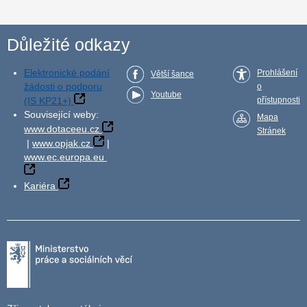
Důležité odkazy
Elektronické podání
Prohlášení
Větší šance
žádosti o podporu
o
Youtube
(IS KP21+)
přístupnosti
Související weby:
Mapa
www.dotaceeu.cz
Stránek
|
www.opjak.cz
|
www.ec.europa.eu
Kariéra