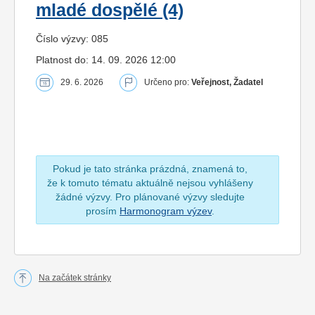
mladé dospělé (4)
Číslo výzvy: 085
Platnost do: 14. 09. 2026 12:00
29. 6. 2026
Určeno pro:
Veřejnost, Žadatel
Pokud je tato stránka prázdná, znamená to,
že k tomuto tématu aktuálně nejsou vyhlášeny
žádné výzvy. Pro plánované výzvy sledujte
prosím
Harmonogram výzev
.
Na začátek stránky