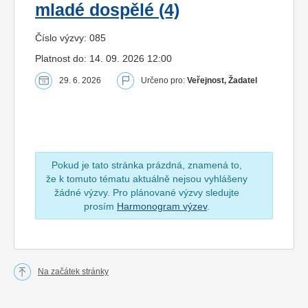
mladé dospělé (4)
Číslo výzvy: 085
Platnost do: 14. 09. 2026 12:00
29. 6. 2026
Určeno pro:
Veřejnost, Žadatel
Pokud je tato stránka prázdná, znamená to,
že k tomuto tématu aktuálně nejsou vyhlášeny
žádné výzvy. Pro plánované výzvy sledujte
prosím
Harmonogram výzev
.
Na začátek stránky