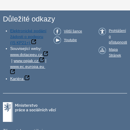
Důležité odkazy
Elektronické podání
Prohlášení
Větší šance
žádosti o podporu
o
Youtube
(IS KP21+)
přístupnosti
Související weby:
Mapa
www.dotaceeu.cz
Stránek
|
www.opjak.cz
|
www.ec.europa.eu
Kariéra