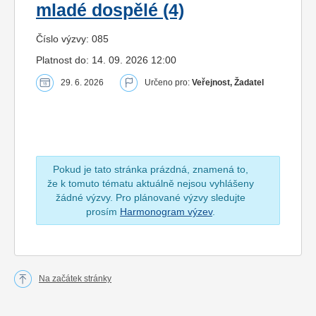
mladé dospělé (4)
Číslo výzvy: 085
Platnost do: 14. 09. 2026 12:00
29. 6. 2026
Určeno pro:
Veřejnost, Žadatel
Pokud je tato stránka prázdná, znamená to,
že k tomuto tématu aktuálně nejsou vyhlášeny
žádné výzvy. Pro plánované výzvy sledujte
prosím
Harmonogram výzev
.
Na začátek stránky