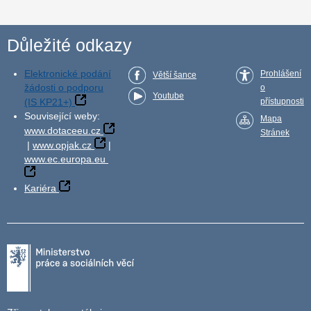
Důležité odkazy
Elektronické podání
Prohlášení
Větší šance
žádosti o podporu
o
Youtube
(IS KP21+)
přístupnosti
Související weby:
Mapa
www.dotaceeu.cz
Stránek
|
www.opjak.cz
|
www.ec.europa.eu
Kariéra