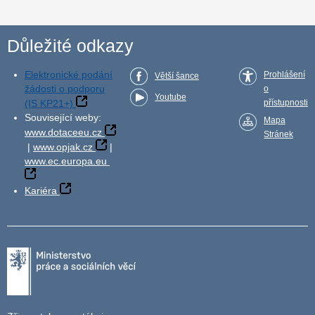
Důležité odkazy
Elektronické podání
Prohlášení
Větší šance
žádosti o podporu
o
Youtube
(IS KP21+)
přístupnosti
Související weby:
Mapa
www.dotaceeu.cz
Stránek
|
www.opjak.cz
|
www.ec.europa.eu
Kariéra