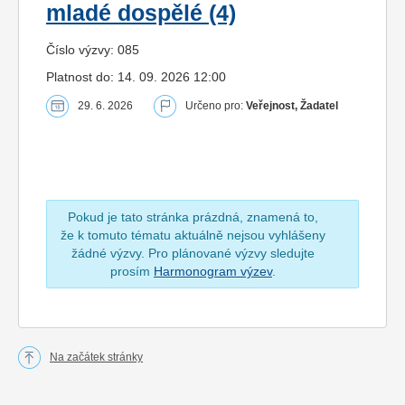
mladé dospělé (4)
Číslo výzvy: 085
Platnost do: 14. 09. 2026 12:00
29. 6. 2026
Určeno pro:
Veřejnost, Žadatel
Pokud je tato stránka prázdná, znamená to,
že k tomuto tématu aktuálně nejsou vyhlášeny
žádné výzvy. Pro plánované výzvy sledujte
prosím
Harmonogram výzev
.
Na začátek stránky