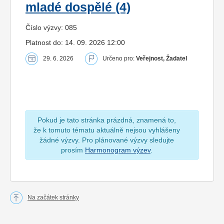
mladé dospělé (4)
Číslo výzvy: 085
Platnost do: 14. 09. 2026 12:00
29. 6. 2026
Určeno pro:
Veřejnost, Žadatel
Pokud je tato stránka prázdná, znamená to,
že k tomuto tématu aktuálně nejsou vyhlášeny
žádné výzvy. Pro plánované výzvy sledujte
prosím
Harmonogram výzev
.
Na začátek stránky