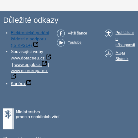
Důležité odkazy
Elektronické podání
Prohlášení
Větší šance
žádosti o podporu
o
Youtube
(IS KP21+)
přístupnosti
Související weby:
Mapa
www.dotaceeu.cz
Stránek
|
www.opjak.cz
|
www.ec.europa.eu
Kariéra