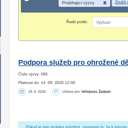
Zrušit
Probíhající výzvy
Řadit podle:
Podpora služeb pro ohrožené dět
Číslo výzvy: 085
Platnost do: 14. 09. 2026 12:00
29. 6. 2026
Určeno pro:
Veřejnost, Žadatel
Pokud je tato stránka prázdná, znamená to, že k tomuto