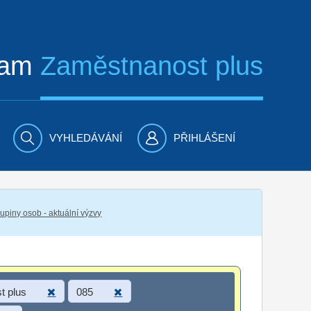
ram
Zaměstnanost plus
VYHLEDÁVÁNÍ
PŘIHLÁŠENÍ
piny osob - aktuální výzvy
t plus
085