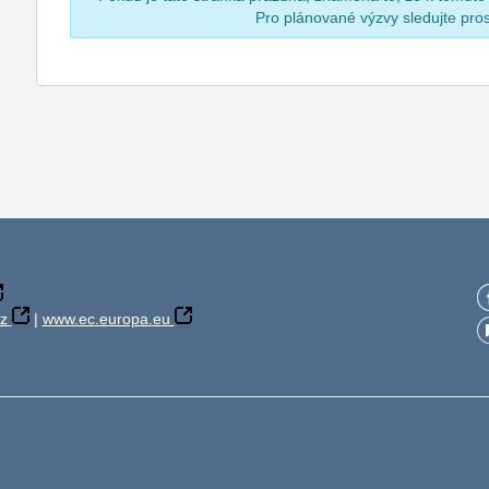
Pro plánované výzvy sledujte pr
z
|
www.ec.europa.eu