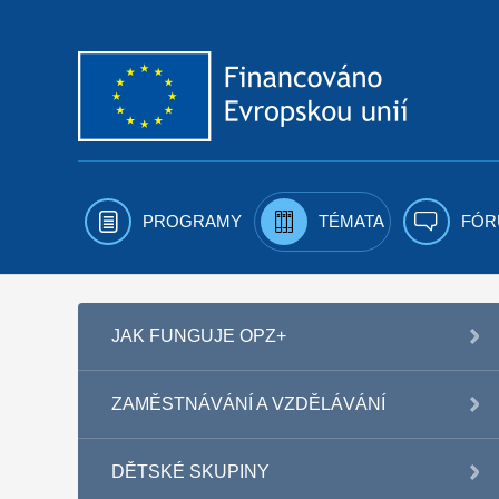
Přejít k obsahu
PROGRAMY
TÉMATA
FÓR
JAK FUNGUJE OPZ+
ZAMĚSTNÁVÁNÍ A VZDĚLÁVÁNÍ
DĚTSKÉ SKUPINY