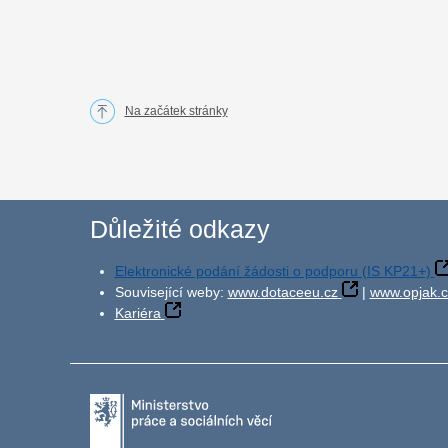
Na začátek stránky
Důležité odkazy
Elektronické podání žádosti o podporu (IS KP21+)
Související weby:
www.dotaceeu.cz
|
www.opjak.c
Kariéra