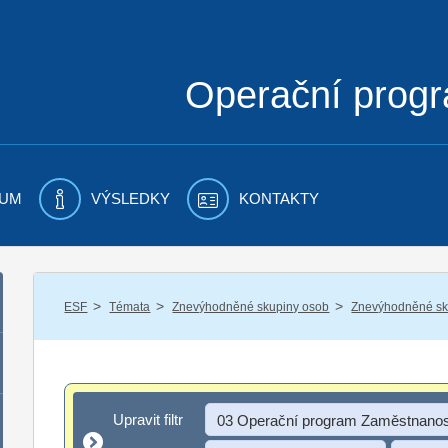
Operační prog
UM
VÝSLEDKY
KONTAKTY
/
/
/
ESF
Témata
Znevýhodněné skupiny osob
Znevýhodněné sku
Upravit filtr
Upravit filtr
03 Operační program Zaměstnanos