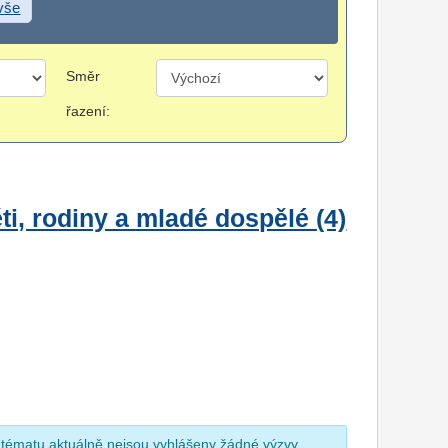
 vše
Směr
řazení:
i, rodiny a mladé dospělé (4)
 tématu aktuálně nejsou vyhlášeny žádné výzvy.