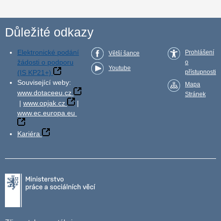
Důležité odkazy
Elektronické podání
Prohlášení
Větší šance
žádosti o podporu
o
Youtube
(IS KP21+)
přístupnosti
Související weby:
Mapa
www.dotaceeu.cz
Stránek
|
www.opjak.cz
|
www.ec.europa.eu
Kariéra