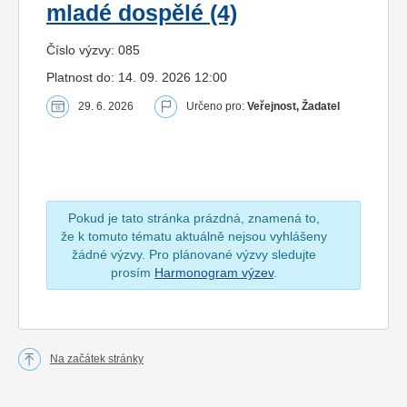
mladé dospělé (4)
Číslo výzvy: 085
Platnost do: 14. 09. 2026 12:00
29. 6. 2026
Určeno pro:
Veřejnost, Žadatel
Pokud je tato stránka prázdná, znamená to,
že k tomuto tématu aktuálně nejsou vyhlášeny
žádné výzvy. Pro plánované výzvy sledujte
prosím
Harmonogram výzev
.
Na začátek stránky