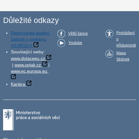
Důležité odkazy
Elektronické podání
Prohlášení
Větší šance
žádosti o podporu
o
Youtube
(IS KP21+)
přístupnosti
Související weby:
Mapa
www.dotaceeu.cz
Stránek
|
www.opjak.cz
|
www.ec.europa.eu
Kariéra