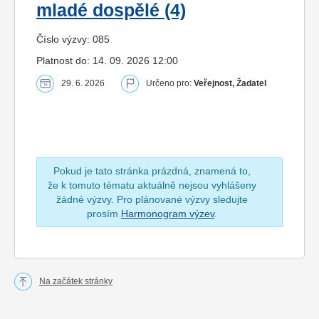
mladé dospělé (4)
Číslo výzvy: 085
Platnost do: 14. 09. 2026 12:00
29. 6. 2026
Určeno pro:
Veřejnost, Žadatel
Pokud je tato stránka prázdná, znamená to,
že k tomuto tématu aktuálně nejsou vyhlášeny
žádné výzvy. Pro plánované výzvy sledujte
prosím
Harmonogram výzev
.
Na začátek stránky