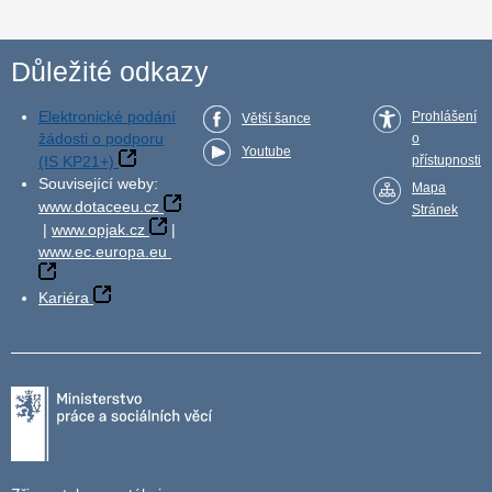
Důležité odkazy
Elektronické podání
Prohlášení
Větší šance
žádosti o podporu
o
Youtube
(IS KP21+)
přístupnosti
Související weby:
Mapa
www.dotaceeu.cz
Stránek
|
www.opjak.cz
|
www.ec.europa.eu
Kariéra