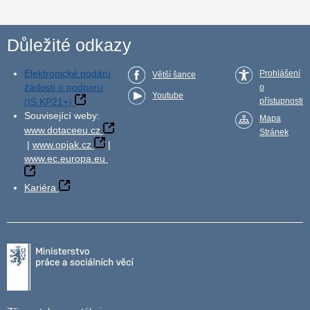
Důležité odkazy
Elektronické podání
Prohlášení
Větší šance
žádosti o podporu
o
Youtube
(IS KP21+)
přístupnosti
Související weby:
Mapa
www.dotaceeu.cz
Stránek
|
www.opjak.cz
|
www.ec.europa.eu
Kariéra