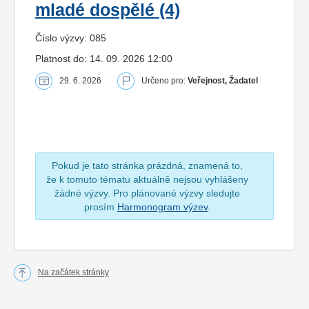
mladé dospělé (4)
Číslo výzvy: 085
Platnost do: 14. 09. 2026 12:00
29. 6. 2026
Určeno pro:
Veřejnost, Žadatel
Pokud je tato stránka prázdná, znamená to,
že k tomuto tématu aktuálně nejsou vyhlášeny
žádné výzvy. Pro plánované výzvy sledujte
prosím
Harmonogram výzev
.
Na začátek stránky