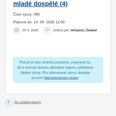
mladé dospělé (4)
Číslo výzvy: 085
Platnost do: 14. 09. 2026 12:00
29. 6. 2026
Určeno pro:
Veřejnost, Žadatel
Pokud je tato stránka prázdná, znamená to,
že k tomuto tématu aktuálně nejsou vyhlášeny
žádné výzvy. Pro plánované výzvy sledujte
prosím
Harmonogram výzev
.
Na začátek stránky