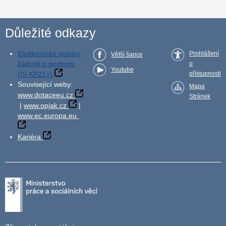
Důležité odkazy
Elektronické podání
Prohlášení
Větší šance
žádosti o podporu
o
Youtube
(IS KP21+)
přístupnosti
Související weby:
Mapa
www.dotaceeu.cz
Stránek
|
www.opjak.cz
|
www.ec.europa.eu
Kariéra