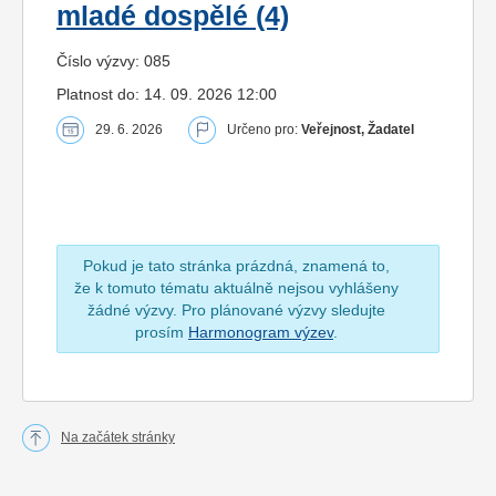
mladé dospělé (4)
Číslo výzvy: 085
Platnost do: 14. 09. 2026 12:00
29. 6. 2026
Určeno pro:
Veřejnost, Žadatel
Pokud je tato stránka prázdná, znamená to,
že k tomuto tématu aktuálně nejsou vyhlášeny
žádné výzvy. Pro plánované výzvy sledujte
prosím
Harmonogram výzev
.
Na začátek stránky