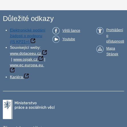
Důležité odkazy
Elektronické podání
Prohlášení
Větší šance
žádosti o podporu
o
Youtube
(IS KP21+)
přístupnosti
Související weby:
Mapa
www.dotaceeu.cz
Stránek
|
www.opjak.cz
|
www.ec.europa.eu
Kariéra