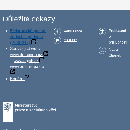
Důležité odkazy
Elektronické podání
Prohlášení
Větší šance
žádosti o podporu
o
Youtube
(IS KP21+)
přístupnosti
Související weby:
Mapa
www.dotaceeu.cz
Stránek
|
www.opjak.cz
|
www.ec.europa.eu
Kariéra