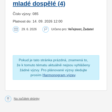
mladé dospělé (4)
Číslo výzvy: 085
Platnost do: 14. 09. 2026 12:00
29. 6. 2026
Určeno pro:
Veřejnost, Žadatel
Pokud je tato stránka prázdná, znamená to,
že k tomuto tématu aktuálně nejsou vyhlášeny
žádné výzvy. Pro plánované výzvy sledujte
prosím
Harmonogram výzev
.
Na začátek stránky