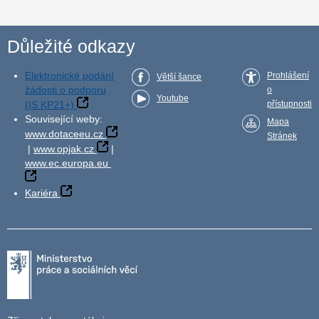
Důležité odkazy
Elektronické podání
Prohlášení
Větší šance
žádosti o podporu
o
Youtube
(IS KP21+)
přístupnosti
Související weby:
Mapa
www.dotaceeu.cz
Stránek
|
www.opjak.cz
|
www.ec.europa.eu
Kariéra