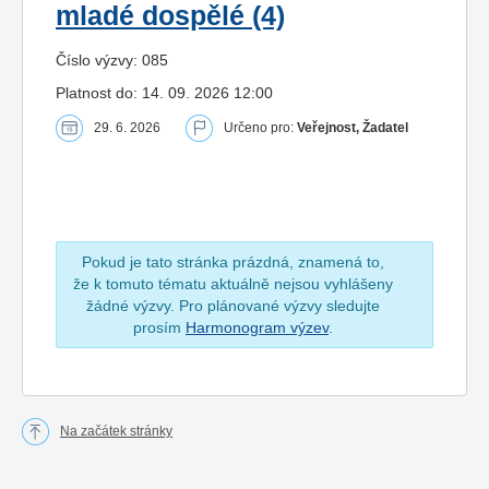
mladé dospělé (4)
Číslo výzvy: 085
Platnost do: 14. 09. 2026 12:00
29. 6. 2026
Určeno pro:
Veřejnost, Žadatel
Pokud je tato stránka prázdná, znamená to,
že k tomuto tématu aktuálně nejsou vyhlášeny
žádné výzvy. Pro plánované výzvy sledujte
prosím
Harmonogram výzev
.
Na začátek stránky