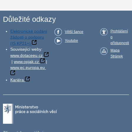
Důležité odkazy
Elektronické podání
Prohlášení
Větší šance
žádosti o podporu
o
Youtube
(IS KP21+)
přístupnosti
Související weby:
Mapa
www.dotaceeu.cz
Stránek
|
www.opjak.cz
|
www.ec.europa.eu
Kariéra