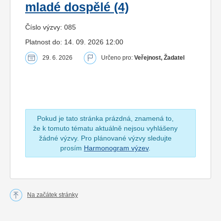
mladé dospělé (4)
Číslo výzvy: 085
Platnost do: 14. 09. 2026 12:00
29. 6. 2026
Určeno pro:
Veřejnost, Žadatel
Pokud je tato stránka prázdná, znamená to,
že k tomuto tématu aktuálně nejsou vyhlášeny
žádné výzvy. Pro plánované výzvy sledujte
prosím
Harmonogram výzev
.
Na začátek stránky