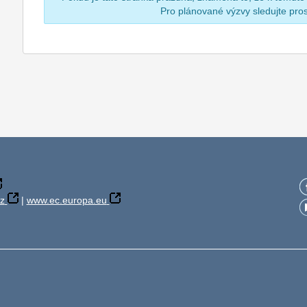
Pro plánované výzvy sledujte pr
z
|
www.ec.europa.eu