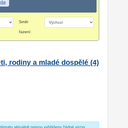
 vše
Směr
řazení:
i, rodiny a mladé dospělé (4)
 tématu aktuálně nejsou vyhlášeny žádné výzvy.