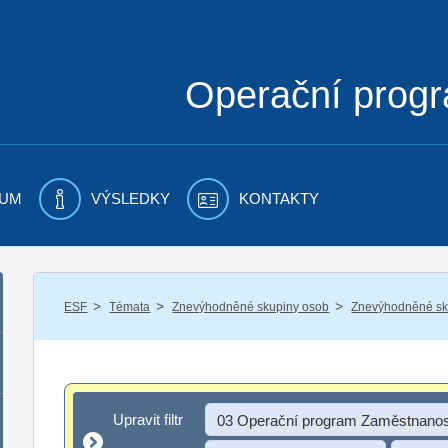
Operační prog
UM
VÝSLEDKY
KONTAKTY
/
/
/
ESF
Témata
Znevýhodněné skupiny osob
Znevýhodněné sku
Upravit filtr
Upravit filtr
03 Operační program Zaměstnanos