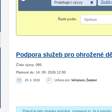
Zrušit
Probíhající výzvy
Řadit podle:
Podpora služeb pro ohrožené dět
Číslo výzvy: 085
Platnost do: 14. 09. 2026 12:00
29. 6. 2026
Určeno pro:
Veřejnost, Žadatel
Pokud je tato stránka prázdná, znamená to, že k tomuto