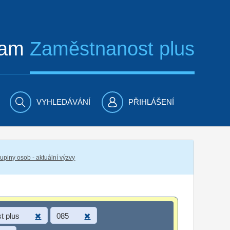
ram
Zaměstnanost plus
VYHLEDÁVÁNÍ
PŘIHLÁŠENÍ
piny osob - aktuální výzvy
t plus
085