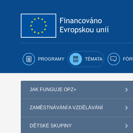
Přejít k obsahu
PROGRAMY
TÉMATA
FÓR
JAK FUNGUJE OPZ+
ZAMĚSTNÁVÁNÍ A VZDĚLÁVÁNÍ
DĚTSKÉ SKUPINY