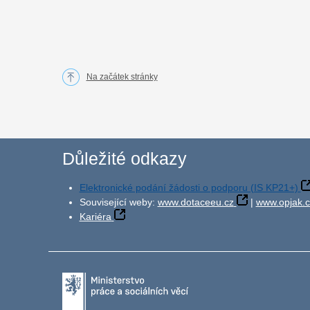
Na začátek stránky
Důležité odkazy
Elektronické podání žádosti o podporu (IS KP21+)
Související weby:
www.dotaceeu.cz
|
www.opjak.c
Kariéra