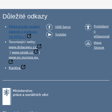
Důležité odkazy
Elektronické podání
Prohlášení
Větší šance
žádosti o podporu
o
Youtube
(IS KP21+)
přístupnosti
Související weby:
Mapa
www.dotaceeu.cz
Stránek
|
www.opjak.cz
|
www.ec.europa.eu
Kariéra