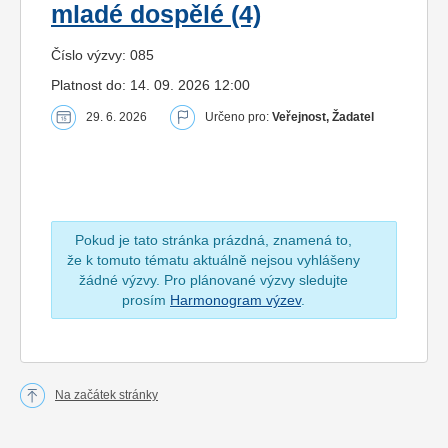
mladé dospělé (4)
Číslo výzvy: 085
Platnost do: 14. 09. 2026 12:00
29. 6. 2026
Určeno pro:
Veřejnost, Žadatel
Pokud je tato stránka prázdná, znamená to,
že k tomuto tématu aktuálně nejsou vyhlášeny
žádné výzvy. Pro plánované výzvy sledujte
prosím
Harmonogram výzev
.
Na začátek stránky