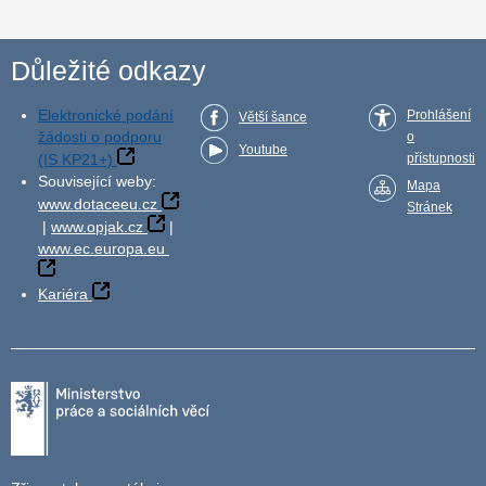
Důležité odkazy
Elektronické podání
Prohlášení
Větší šance
žádosti o podporu
o
Youtube
(IS KP21+)
přístupnosti
Související weby:
Mapa
www.dotaceeu.cz
Stránek
|
www.opjak.cz
|
www.ec.europa.eu
Kariéra