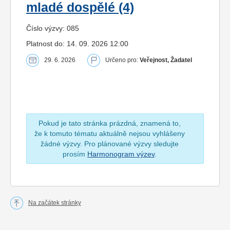
mladé dospělé (4)
Číslo výzvy: 085
Platnost do: 14. 09. 2026 12:00
29. 6. 2026
Určeno pro:
Veřejnost, Žadatel
Pokud je tato stránka prázdná, znamená to,
že k tomuto tématu aktuálně nejsou vyhlášeny
žádné výzvy. Pro plánované výzvy sledujte
prosím
Harmonogram výzev
.
Na začátek stránky