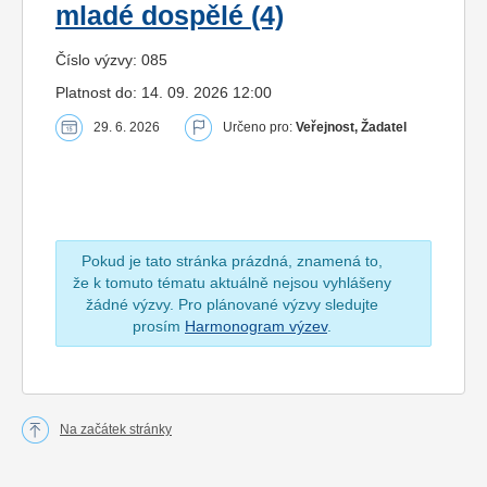
mladé dospělé (4)
Číslo výzvy: 085
Platnost do: 14. 09. 2026 12:00
29. 6. 2026
Určeno pro:
Veřejnost, Žadatel
Pokud je tato stránka prázdná, znamená to,
že k tomuto tématu aktuálně nejsou vyhlášeny
žádné výzvy. Pro plánované výzvy sledujte
prosím
Harmonogram výzev
.
Na začátek stránky