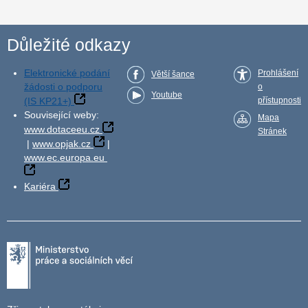
Důležité odkazy
Elektronické podání
Prohlášení
Větší šance
žádosti o podporu
o
Youtube
(IS KP21+)
přístupnosti
Související weby:
Mapa
www.dotaceeu.cz
Stránek
|
www.opjak.cz
|
www.ec.europa.eu
Kariéra