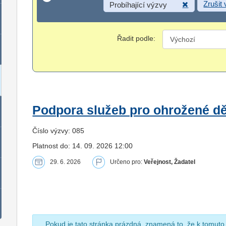
Zrušit
Probíhající výzvy
Řadit podle:
Podpora služeb pro ohrožené dět
Číslo výzvy: 085
Platnost do: 14. 09. 2026 12:00
29. 6. 2026
Určeno pro:
Veřejnost, Žadatel
Pokud je tato stránka prázdná, znamená to, že k tomuto