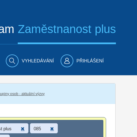
ram
Zaměstnanost plus
VYHLEDÁVÁNÍ
PŘIHLÁŠENÍ
piny osob - aktuální výzvy
t plus
085