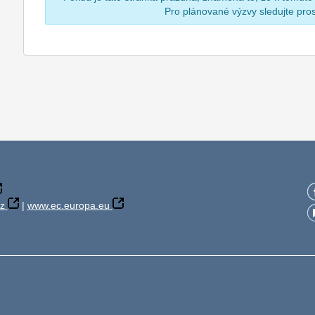
Pro plánované výzvy sledujte pr
z
|
www.ec.europa.eu