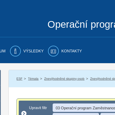
Operační prog
UM
VÝSLEDKY
KONTAKTY
/
/
/
ESF
Témata
Znevýhodněné skupiny osob
Znevýhodněné sku
Upravit filtr
Upravit filtr
03 Operační program Zaměstnanos