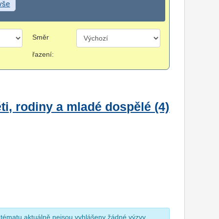
 vše
Směr
řazení:
i, rodiny a mladé dospělé (4)
 tématu aktuálně nejsou vyhlášeny žádné výzvy.