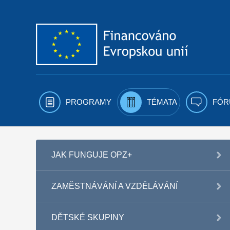
Přejít k obsahu
PROGRAMY
TÉMATA
FÓR
JAK FUNGUJE OPZ+
ZAMĚSTNÁVÁNÍ A VZDĚLÁVÁNÍ
DĚTSKÉ SKUPINY