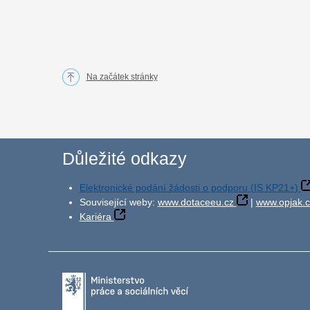
Na začátek stránky
Důležité odkazy
Elektronické podání žádosti o podporu (IS KP21+)
Související weby:
www.dotaceeu.cz
|
www.opjak.c
Kariéra