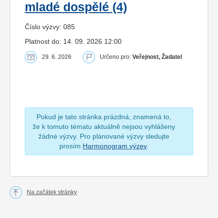
mladé dospělé (4)
Číslo výzvy: 085
Platnost do: 14. 09. 2026 12:00
29. 6. 2026
Určeno pro:
Veřejnost, Žadatel
Pokud je tato stránka prázdná, znamená to,
že k tomuto tématu aktuálně nejsou vyhlášeny
žádné výzvy. Pro plánované výzvy sledujte
prosím
Harmonogram výzev
.
Na začátek stránky