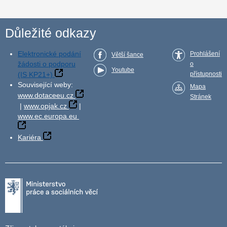
Důležité odkazy
Elektronické podání
Prohlášení
Větší šance
žádosti o podporu
o
Youtube
(IS KP21+)
přístupnosti
Související weby:
Mapa
www.dotaceeu.cz
Stránek
|
www.opjak.cz
|
www.ec.europa.eu
Kariéra