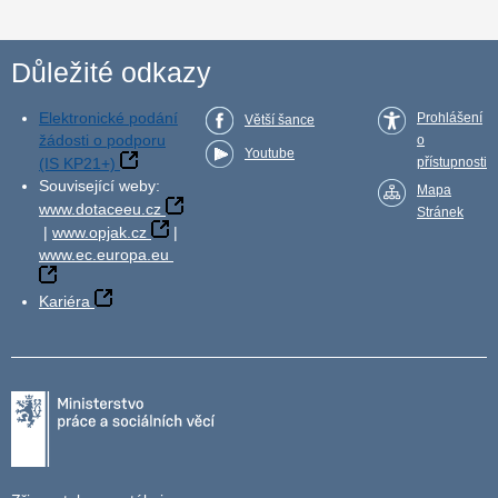
Důležité odkazy
Elektronické podání
Prohlášení
Větší šance
žádosti o podporu
o
Youtube
(IS KP21+)
přístupnosti
Související weby:
Mapa
www.dotaceeu.cz
Stránek
|
www.opjak.cz
|
www.ec.europa.eu
Kariéra