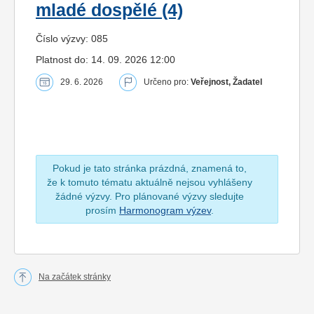
mladé dospělé (4)
Číslo výzvy: 085
Platnost do: 14. 09. 2026 12:00
29. 6. 2026
Určeno pro:
Veřejnost, Žadatel
Pokud je tato stránka prázdná, znamená to,
že k tomuto tématu aktuálně nejsou vyhlášeny
žádné výzvy. Pro plánované výzvy sledujte
prosím
Harmonogram výzev
.
Na začátek stránky