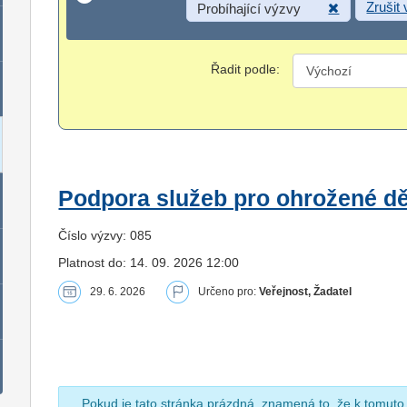
Zrušit
Probíhající výzvy
Řadit podle:
Podpora služeb pro ohrožené dět
Číslo výzvy: 085
Platnost do: 14. 09. 2026 12:00
29. 6. 2026
Určeno pro:
Veřejnost, Žadatel
Pokud je tato stránka prázdná, znamená to, že k tomuto