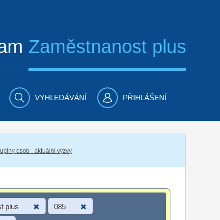
ram
Zaměstnanost plus
VYHLEDÁVÁNÍ
PŘIHLÁŠENÍ
piny osob - aktuální výzvy
t plus
085