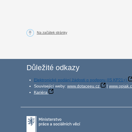
Na začátek stránky
Důležité odkazy
Elektronické podání žádosti o podporu (IS KP21+)
Související weby:
www.dotaceeu.cz
|
www.opjak.c
Kariéra