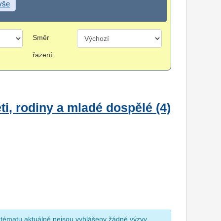
 vše
Směr
řazení:
i, rodiny a mladé dospělé (4)
 tématu aktuálně nejsou vyhlášeny žádné výzvy.