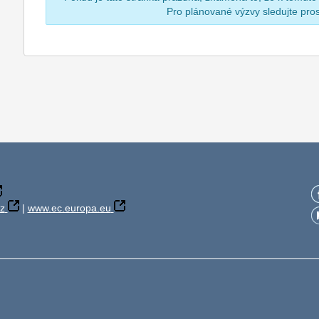
Pro plánované výzvy sledujte pr
z
|
www.ec.europa.eu