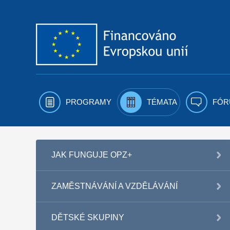
Přejít k obsahu
PROGRAMY
TÉMATA
FÓR
JAK FUNGUJE OPZ+
ZAMĚSTNÁVÁNÍ A VZDĚLÁVÁNÍ
DĚTSKÉ SKUPINY