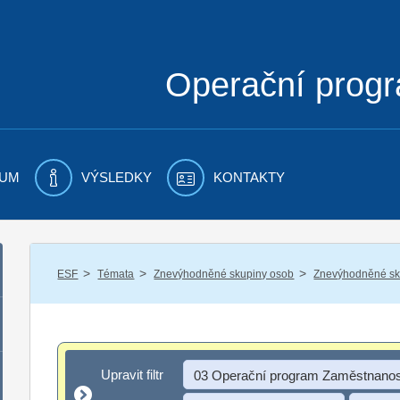
Operační prog
UM
VÝSLEDKY
KONTAKTY
/
/
/
ESF
Témata
Znevýhodněné skupiny osob
Znevýhodněné sku
Upravit filtr
Upravit filtr
03 Operační program Zaměstnanos