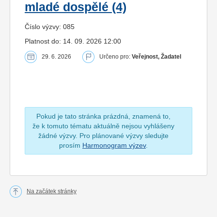
mladé dospělé (4)
Číslo výzvy: 085
Platnost do: 14. 09. 2026 12:00
29. 6. 2026
Určeno pro:
Veřejnost, Žadatel
Pokud je tato stránka prázdná, znamená to,
že k tomuto tématu aktuálně nejsou vyhlášeny
žádné výzvy. Pro plánované výzvy sledujte
prosím
Harmonogram výzev
.
Na začátek stránky