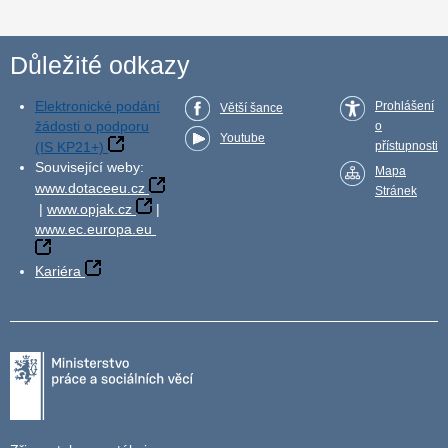
Důležité odkazy
Elektronické podání
Prohlášení
Větší šance
žádosti o podporu
o
Youtube
(IS KP21+)
přístupnosti
Související weby:
Mapa
www.dotaceeu.cz
Stránek
|
www.opjak.cz
|
www.ec.europa.eu
Kariéra