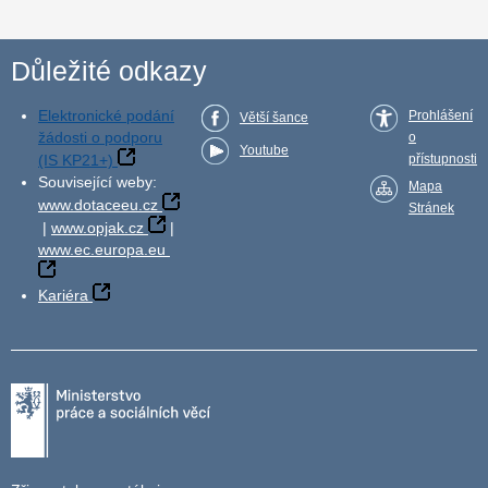
Důležité odkazy
Elektronické podání
Prohlášení
Větší šance
žádosti o podporu
o
Youtube
(IS KP21+)
přístupnosti
Související weby:
Mapa
www.dotaceeu.cz
Stránek
|
www.opjak.cz
|
www.ec.europa.eu
Kariéra