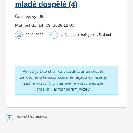
mladé dospělé (4)
Číslo výzvy: 085
Platnost do: 14. 09. 2026 12:00
29. 6. 2026
Určeno pro:
Veřejnost, Žadatel
Pokud je tato stránka prázdná, znamená to,
že k tomuto tématu aktuálně nejsou vyhlášeny
žádné výzvy. Pro plánované výzvy sledujte
prosím
Harmonogram výzev
.
Na začátek stránky