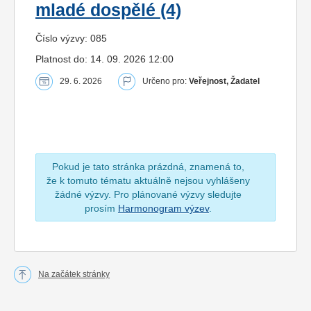
mladé dospělé (4)
Číslo výzvy: 085
Platnost do: 14. 09. 2026 12:00
29. 6. 2026
Určeno pro:
Veřejnost, Žadatel
Pokud je tato stránka prázdná, znamená to,
že k tomuto tématu aktuálně nejsou vyhlášeny
žádné výzvy. Pro plánované výzvy sledujte
prosím
Harmonogram výzev
.
Na začátek stránky