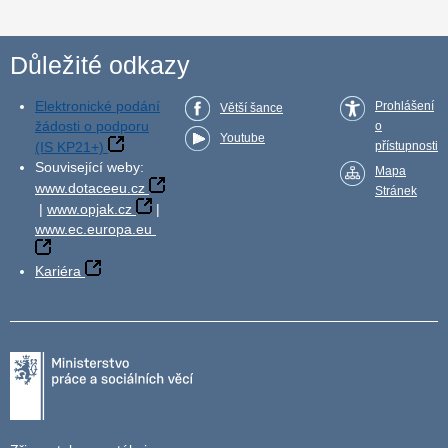
Důležité odkazy
Elektronické podání
Prohlášení
Větší šance
žádosti o podporu
o
Youtube
(IS KP21+)
přístupnosti
Související weby:
Mapa
www.dotaceeu.cz
Stránek
|
www.opjak.cz
|
www.ec.europa.eu
Kariéra