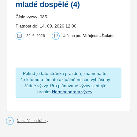
mladé dospělé (4)
Číslo výzvy: 085
Platnost do: 14. 09. 2026 12:00
29. 6. 2026
Určeno pro:
Veřejnost, Žadatel
Pokud je tato stránka prázdná, znamená to,
že k tomuto tématu aktuálně nejsou vyhlášeny
žádné výzvy. Pro plánované výzvy sledujte
prosím
Harmonogram výzev
.
Na začátek stránky