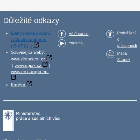
Důležité odkazy
Elektronické podání
Prohlášení
Větší šance
žádosti o podporu
o
Youtube
(IS KP21+)
přístupnosti
Související weby:
Mapa
www.dotaceeu.cz
Stránek
|
www.opjak.cz
|
www.ec.europa.eu
Kariéra