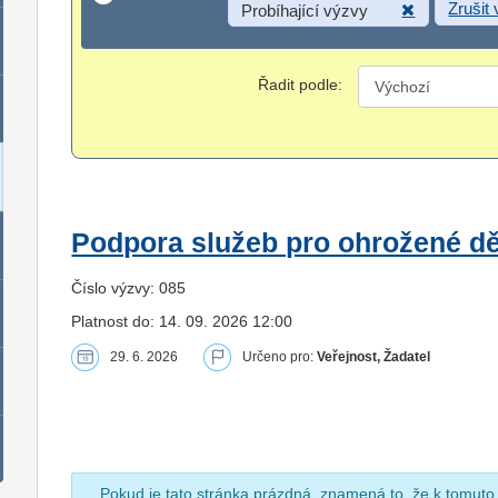
Zrušit
Probíhající výzvy
Řadit podle:
Podpora služeb pro ohrožené dět
Číslo výzvy: 085
Platnost do: 14. 09. 2026 12:00
29. 6. 2026
Určeno pro:
Veřejnost, Žadatel
Pokud je tato stránka prázdná, znamená to, že k tomuto