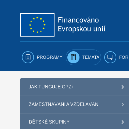
Přejít k obsahu
PROGRAMY
TÉMATA
FÓR
JAK FUNGUJE OPZ+
ZAMĚSTNÁVÁNÍ A VZDĚLÁVÁNÍ
DĚTSKÉ SKUPINY