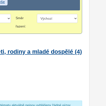
 vše
Směr
řazení:
i, rodiny a mladé dospělé (4)
 tématu aktuálně nejsou vyhlášeny žádné výzvy.