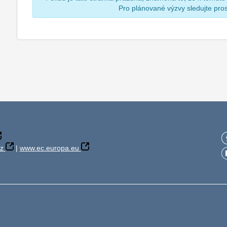
Pro plánované výzvy sledujte pr
z
|
www.ec.europa.eu