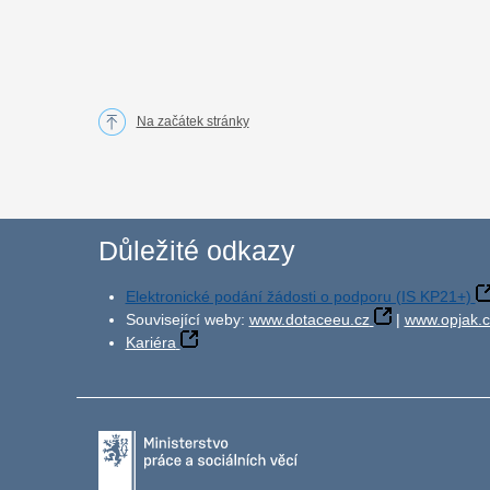
Na začátek stránky
Důležité odkazy
Elektronické podání žádosti o podporu (IS KP21+)
Související weby:
www.dotaceeu.cz
|
www.opjak.c
Kariéra