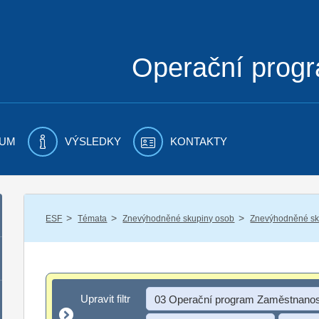
Operační prog
UM
VÝSLEDKY
KONTAKTY
/
/
/
ESF
Témata
Znevýhodněné skupiny osob
Znevýhodněné sku
Upravit filtr
Upravit filtr
03 Operační program Zaměstnanos