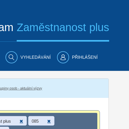
ram
Zaměstnanost plus
VYHLEDÁVÁNÍ
PŘIHLÁŠENÍ
piny osob - aktuální výzvy
t plus
085