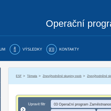
Operační prog
UM
VÝSLEDKY
KONTAKTY
/
/
/
ESF
Témata
Znevýhodněné skupiny osob
Znevýhodněné sku
Upravit filtr
Upravit filtr
03 Operační program Zaměstnanos