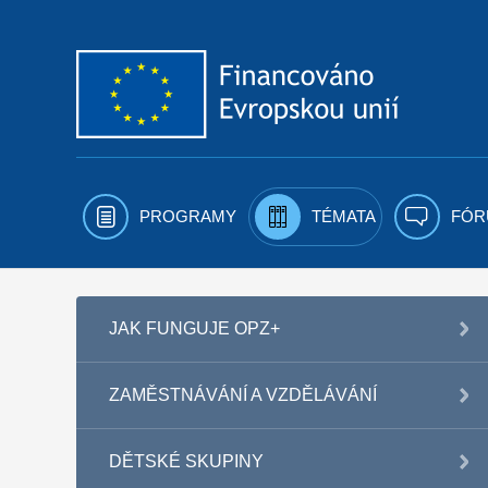
Přejít k obsahu
PROGRAMY
TÉMATA
FÓR
JAK FUNGUJE OPZ+
ZAMĚSTNÁVÁNÍ A VZDĚLÁVÁNÍ
DĚTSKÉ SKUPINY