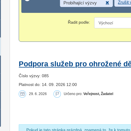
Zrušit
Probíhající výzvy
Řadit podle:
Podpora služeb pro ohrožené dět
Číslo výzvy: 085
Platnost do: 14. 09. 2026 12:00
29. 6. 2026
Určeno pro:
Veřejnost, Žadatel
Pokud je tato stránka prázdná, znamená to, že k tomuto