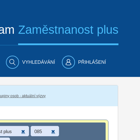
ram
Zaměstnanost plus
VYHLEDÁVÁNÍ
PŘIHLÁŠENÍ
piny osob - aktuální výzvy
t plus
085