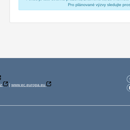
Pro plánované výzvy sledujte pr
z
|
www.ec.europa.eu