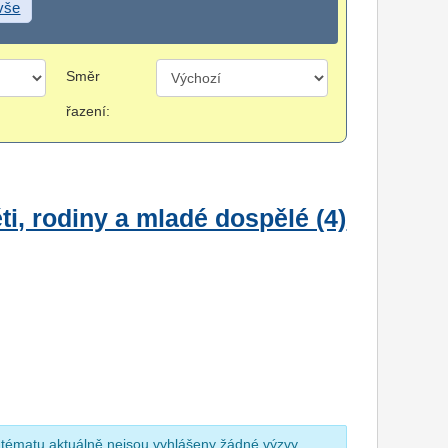
 vše
Směr
řazení:
i, rodiny a mladé dospělé (4)
 tématu aktuálně nejsou vyhlášeny žádné výzvy.