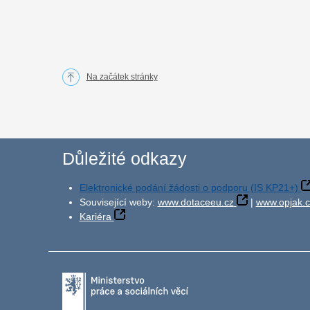
Na začátek stránky
Důležité odkazy
Elektronické podání žádosti o podporu (IS KP21+)
Související weby:
www.dotaceeu.cz
|
www.opjak.c
Kariéra