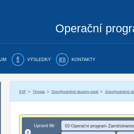
Operační prog
UM
VÝSLEDKY
KONTAKTY
/
/
/
ESF
Témata
Znevýhodněné skupiny osob
Znevýhodněné sku
Upravit filtr
Upravit filtr
03 Operační program Zaměstnanos