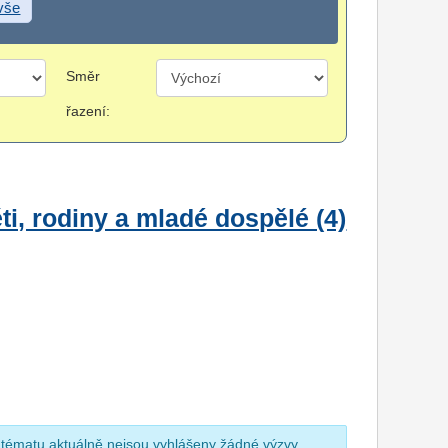
 vše
Směr
řazení:
i, rodiny a mladé dospělé (4)
 tématu aktuálně nejsou vyhlášeny žádné výzvy.