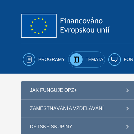
Přejít k obsahu
PROGRAMY
TÉMATA
FÓR
JAK FUNGUJE OPZ+
ZAMĚSTNÁVÁNÍ A VZDĚLÁVÁNÍ
DĚTSKÉ SKUPINY