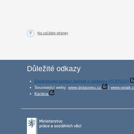
Na začátek stránky
Důležité odkazy
Elektronické podání žádosti o podporu (IS KP21+)
Související weby:
www.dotaceeu.cz
|
www.opjak.c
Kariéra