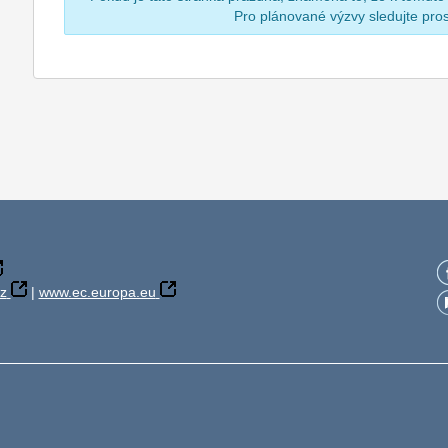
Pro plánované výzvy sledujte pr
z
|
www.ec.europa.eu