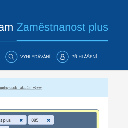
ram
Zaměstnanost plus
VYHLEDÁVÁNÍ
PŘIHLÁŠENÍ
piny osob - aktuální výzvy
t plus
085