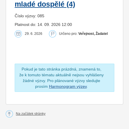
mladé dospělé (4)
Číslo výzvy: 085
Platnost do: 14. 09. 2026 12:00
29. 6. 2026
Určeno pro:
Veřejnost, Žadatel
Pokud je tato stránka prázdná, znamená to,
že k tomuto tématu aktuálně nejsou vyhlášeny
žádné výzvy. Pro plánované výzvy sledujte
prosím
Harmonogram výzev
.
Na začátek stránky