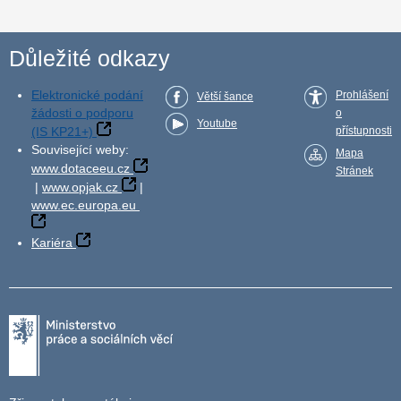
Důležité odkazy
Elektronické podání
Prohlášení
Větší šance
žádosti o podporu
o
Youtube
(IS KP21+)
přístupnosti
Související weby:
Mapa
www.dotaceeu.cz
Stránek
|
www.opjak.cz
|
www.ec.europa.eu
Kariéra