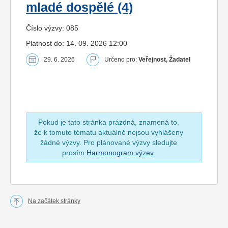
mladé dospělé (4)
Číslo výzvy: 085
Platnost do: 14. 09. 2026 12:00
29. 6. 2026
Určeno pro:
Veřejnost, Žadatel
Pokud je tato stránka prázdná, znamená to,
že k tomuto tématu aktuálně nejsou vyhlášeny
žádné výzvy. Pro plánované výzvy sledujte
prosím
Harmonogram výzev
.
Na začátek stránky