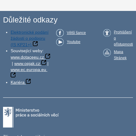
Důležité odkazy
Elektronické podání
Prohlášení
Větší šance
žádosti o podporu
o
Youtube
(IS KP21+)
přístupnosti
Související weby:
Mapa
www.dotaceeu.cz
Stránek
|
www.opjak.cz
|
www.ec.europa.eu
Kariéra