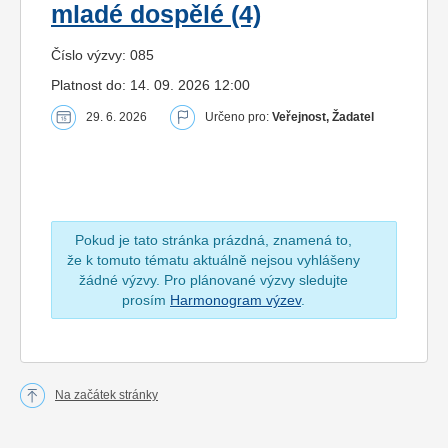
mladé dospělé (4)
Číslo výzvy: 085
Platnost do: 14. 09. 2026 12:00
29. 6. 2026
Určeno pro:
Veřejnost, Žadatel
Pokud je tato stránka prázdná, znamená to,
že k tomuto tématu aktuálně nejsou vyhlášeny
žádné výzvy. Pro plánované výzvy sledujte
prosím
Harmonogram výzev
.
Na začátek stránky