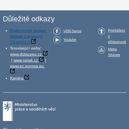
Důležité odkazy
Elektronické podání
Prohlášení
Větší šance
žádosti o podporu
o
Youtube
(IS KP21+)
přístupnosti
Související weby:
Mapa
www.dotaceeu.cz
Stránek
|
www.opjak.cz
|
www.ec.europa.eu
Kariéra