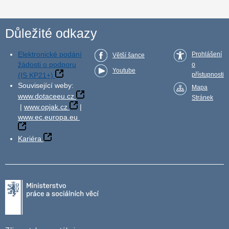
Důležité odkazy
Elektronické podání
Prohlášení
Větší šance
žádosti o podporu
o
Youtube
(IS KP21+)
přístupnosti
Související weby:
Mapa
www.dotaceeu.cz
Stránek
|
www.opjak.cz
|
www.ec.europa.eu
Kariéra