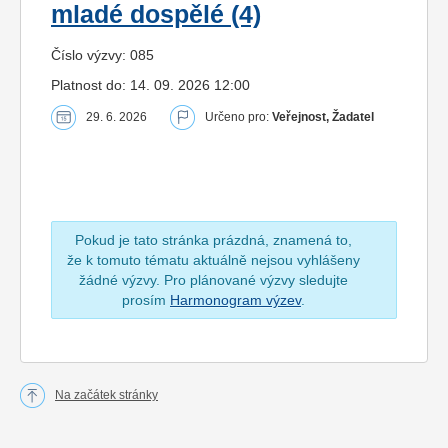
mladé dospělé (4)
Číslo výzvy: 085
Platnost do: 14. 09. 2026 12:00
29. 6. 2026
Určeno pro:
Veřejnost, Žadatel
Pokud je tato stránka prázdná, znamená to,
že k tomuto tématu aktuálně nejsou vyhlášeny
žádné výzvy. Pro plánované výzvy sledujte
prosím
Harmonogram výzev
.
Na začátek stránky