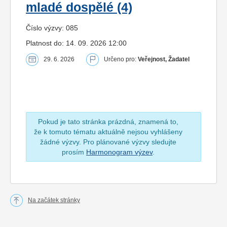
mladé dospělé (4)
Číslo výzvy: 085
Platnost do: 14. 09. 2026 12:00
29. 6. 2026
Určeno pro:
Veřejnost, Žadatel
Pokud je tato stránka prázdná, znamená to,
že k tomuto tématu aktuálně nejsou vyhlášeny
žádné výzvy. Pro plánované výzvy sledujte
prosím
Harmonogram výzev
.
Na začátek stránky