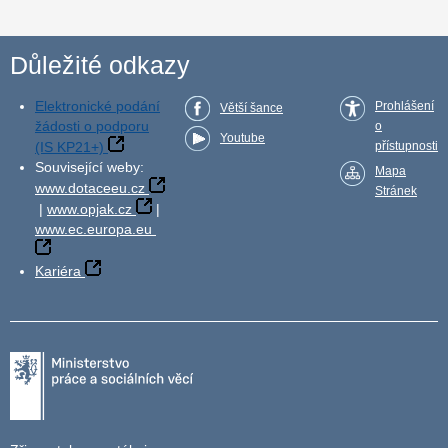
Důležité odkazy
Elektronické podání
Prohlášení
Větší šance
žádosti o podporu
o
Youtube
(IS KP21+)
přístupnosti
Související weby:
Mapa
www.dotaceeu.cz
Stránek
|
www.opjak.cz
|
www.ec.europa.eu
Kariéra