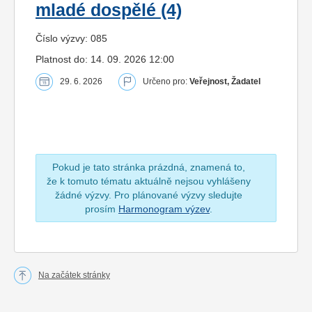
mladé dospělé (4)
Číslo výzvy: 085
Platnost do: 14. 09. 2026 12:00
29. 6. 2026
Určeno pro:
Veřejnost, Žadatel
Pokud je tato stránka prázdná, znamená to,
že k tomuto tématu aktuálně nejsou vyhlášeny
žádné výzvy. Pro plánované výzvy sledujte
prosím
Harmonogram výzev
.
Na začátek stránky