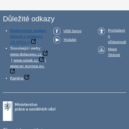
Důležité odkazy
Elektronické podání
Prohlášení
Větší šance
žádosti o podporu
o
Youtube
(IS KP21+)
přístupnosti
Související weby:
Mapa
www.dotaceeu.cz
Stránek
|
www.opjak.cz
|
www.ec.europa.eu
Kariéra